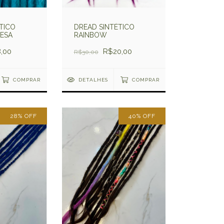
DREAD SINTÉTICO
TICO
RAINBOW
ESA
R$20,00
,00
R$30,00
DETALHES
COMPRAR
COMPRAR
28
%
OFF
40
%
OFF