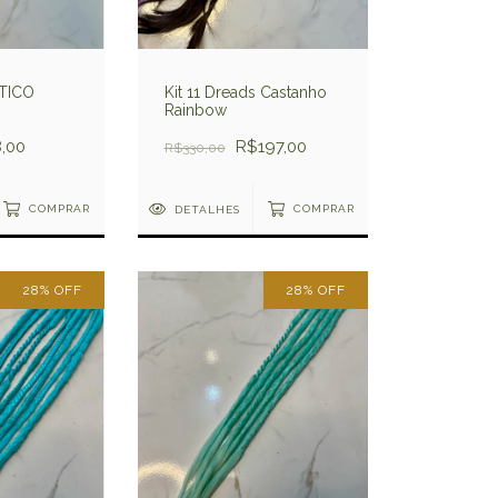
TICO
Kit 11 Dreads Castanho
Rainbow
,00
R$197,00
R$330,00
COMPRAR
DETALHES
COMPRAR
28
%
OFF
28
%
OFF