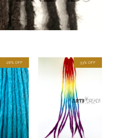
28
%
OFF
33
%
OFF