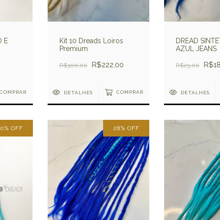
O E
Kit 10 Dreads Loiros
DREAD SINTÉ
Premium
AZUL JEANS
R$222,00
R$18
R$300,00
R$25,00
COMPRAR
DETALHES
COMPRAR
DETALHES
40
%
OFF
28
%
OFF