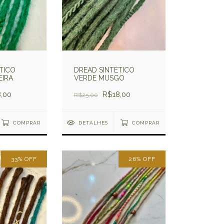
TICO
DREAD SINTÉTICO
EIRA
VERDE MUSGO
,00
R$18,00
R$25,00
COMPRAR
DETALHES
COMPRAR
33
%
OFF
26
%
OFF