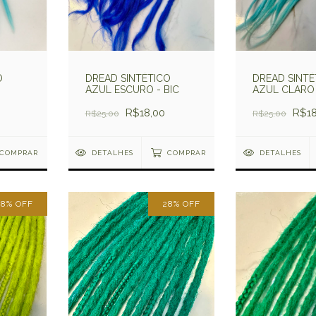
O
DREAD SINTÉTICO
DREAD SINTÉ
AZUL ESCURO - BIC
AZUL CLARO
R$18,00
R$18
R$25,00
R$25,00
COMPRAR
DETALHES
COMPRAR
DETALHES
28
%
OFF
28
%
OFF