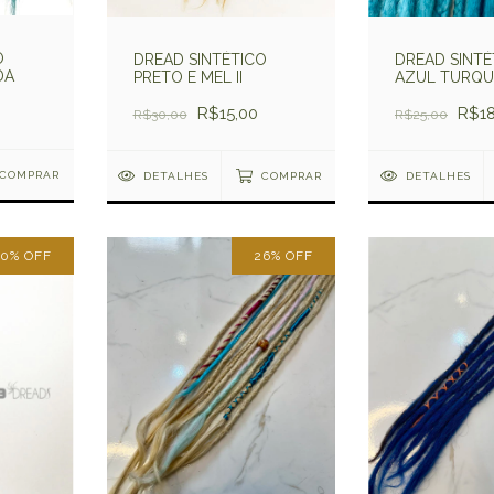
O
DREAD SINTÉTICO
DREAD SINTÉ
DA
PRETO E MEL II
AZUL TURQU
R$15,00
R$18
R$30,00
R$25,00
COMPRAR
DETALHES
COMPRAR
DETALHES
40
%
OFF
26
%
OFF