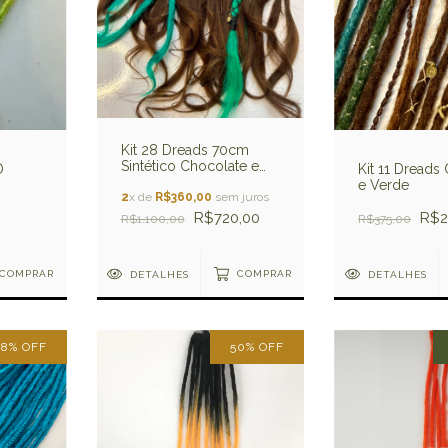
Kit 28 Dreads 70cm
Sintético Chocolate e
O
Kit 11 Dreads
Verde
e Verde
2
x de
R$360,00
sem juros
R$720,00
R$2
R$1.100,00
R$375,00
COMPRAR
DETALHES
COMPRAR
DETALHES
28
%
OFF
50
%
OFF