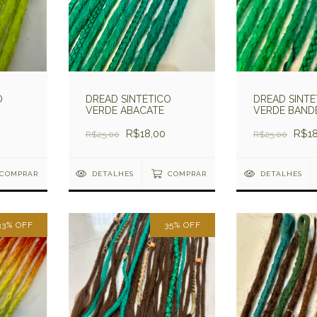
O
DREAD SINTÉTICO
DREAD SINTÉ
VERDE ABACATE
VERDE BAND
R$18,00
R$18
R$25,00
R$25,00
COMPRAR
DETALHES
COMPRAR
DETALHES
33
%
OFF
35
%
OFF