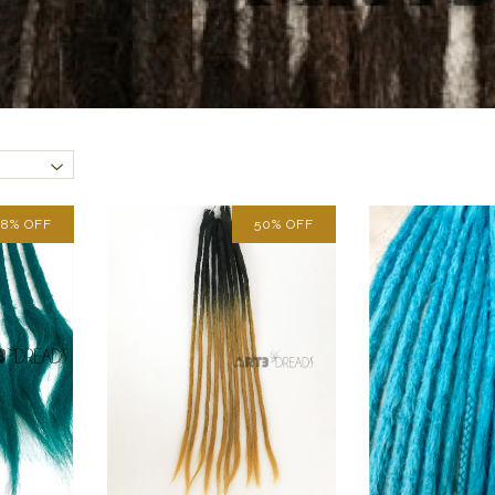
28
%
OFF
50
%
OFF