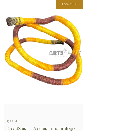
10
%
OFF
15 CORES
DreadSpiral – A espiral que protege,