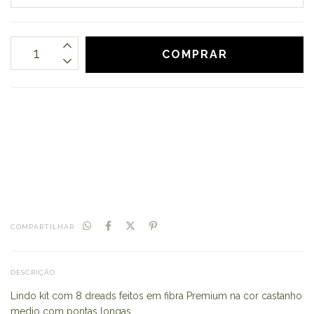
CALCULAR
Não sei meu CEP
COMPARTILHAR
DESCRIÇÃO
Lindo kit com 8 dreads feitos em fibra Premium na cor castanho
medio com pontas longas.