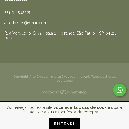
5511911562228
artedreads@ymail.com
Rua Vergueiro, 6572 - sala 1 - Ipiranga, São Paulo - SP, 04121-
000
Copyright Arte Dreads - 15092167000105 - 2026. Todos os direitos
reservados.
Ao navegar por este site
você aceita o uso de cookies
para
agilizar a sua experiência de compra.
ENTENDI