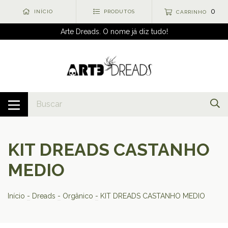
0
INÍCIO
PRODUTOS
CARRINHO
Arte Dreads. O nome já diz tudo!
KIT DREADS CASTANHO
MEDIO
Início
-
Dreads
-
Orgânico
-
KIT DREADS CASTANHO MEDIO