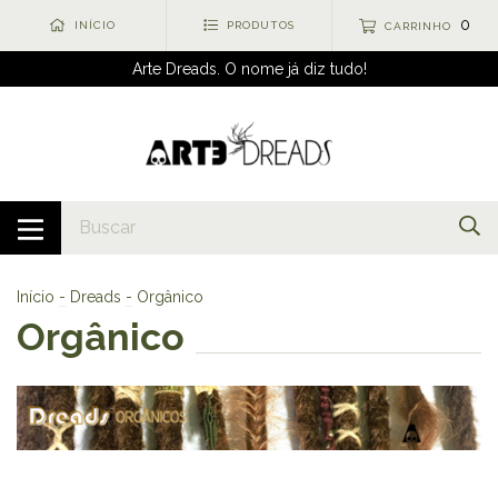
0
INÍCIO
PRODUTOS
CARRINHO
Arte Dreads. O nome já diz tudo!
Início
-
Dreads
-
Orgânico
Orgânico