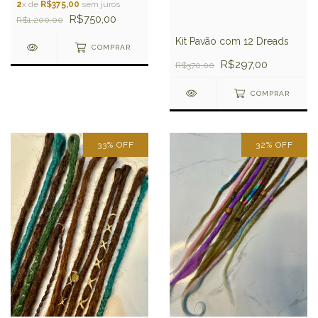
2
x de
R$375,00
sem juros
R$750,00
R$1.200,00
Kit Pavão com 12 Dreads
COMPRAR
R$297,00
R$370,00
COMPRAR
33
%
OFF
32
%
OFF